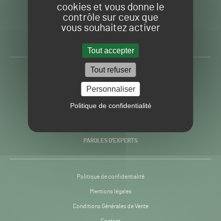
cookies et vous donne le
contrôle sur ceux que
Gazon
Toute l’info autour du
vous souhaitez activer
Sport
Gazon Sport Pro
Pro
H24
Tout accepter
-
Tout refuser
ACTUALITÉS
Personnaliser
PRATIQUES
Politique de confidentialité
RECHERCHE & INNOVATION
PAROLES D’EXPERTS
Politique de confidentialité
Mentions légales
Conditions Générales de Vente