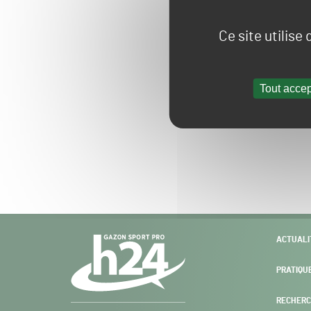
Ce site utilise
Tout accep
Navigation
ACTUALI
secondaire
PRATIQU
RECHERC
Gazon