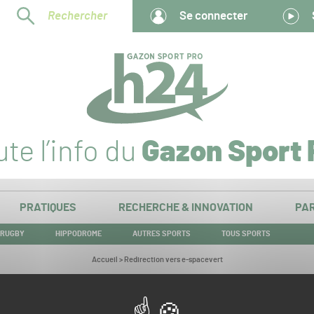
Rechercher
Se connecter
te l’info du
Gazon Sport 
PRATIQUES
RECHERCHE & INNOVATION
PAR
RUGBY
HIPPODROME
AUTRES SPORTS
TOUS SPORTS
Vous
Accueil
>
Redirection vers e-spacevert
êtes
ici :
Redirection vers e-spacevert