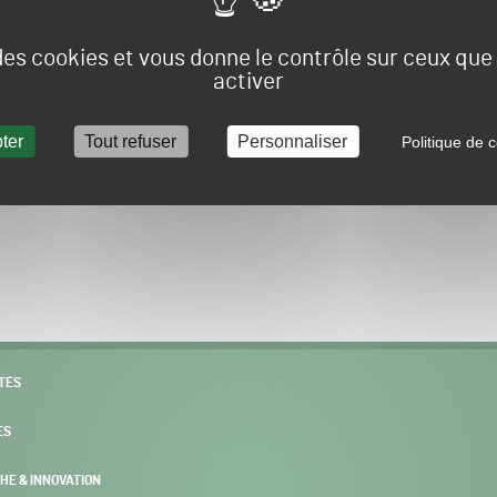
Vous allez être redirigé sur le site e-spacevert.
 des cookies et vous donne le contrôle sur ceux qu
activer
ter
Tout refuser
Personnaliser
Politique de c
POURSUIVRE VERS E-SPACEVERT BY SALONVERT
TÉS
ES
HE & INNOVATION