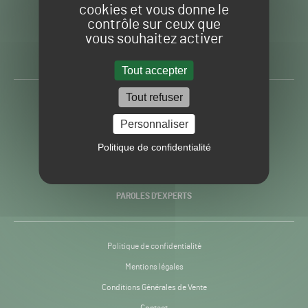
cookies et vous donne le
contrôle sur ceux que
Gazon
Toute l’info autour du
vous souhaitez activer
Sport
Gazon Sport Pro
Pro
H24
Tout accepter
-
Tout refuser
ACTUALITÉS
Personnaliser
PRATIQUES
Politique de confidentialité
RECHERCHE & INNOVATION
PAROLES D’EXPERTS
Politique de confidentialité
Mentions légales
Conditions Générales de Vente