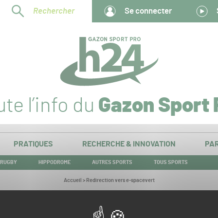
Rechercher
Se connecter
te l’info du
Gazon Sport 
PRATIQUES
RECHERCHE & INNOVATION
PAR
RUGBY
HIPPODROME
AUTRES SPORTS
TOUS SPORTS
Vous
Accueil
>
Redirection vers e-spacevert
êtes
ici :
Redirection vers e-spacevert