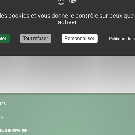
Vous allez être redirigé sur le site e-spacevert.
 des cookies et vous donne le contrôle sur ceux qu
activer
ter
Tout refuser
Personnaliser
Politique de c
POURSUIVRE VERS E-SPACEVERT BY SALONVERT
TÉS
ES
HE & INNOVATION