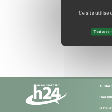
Ce site utilise
Tout accep
Navigation
ACTUALI
secondaire
PRATIQU
RECHERC
Gazon