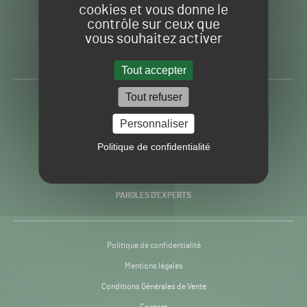
cookies et vous donne le
contrôle sur ceux que
Gazon
Toute l’info autour du
vous souhaitez activer
Sport
Gazon Sport Pro
Pro
H24
Tout accepter
-
Tout refuser
ACTUALITÉS
Personnaliser
PRATIQUES
Politique de confidentialité
RECHERCHE & INNOVATION
PAROLES D’EXPERTS
Politique de confidentialité
Mentions légales
Conditions Générales de Vente