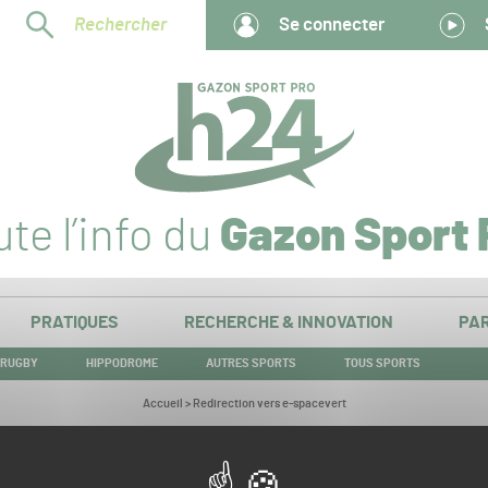
Rechercher
Se connecter
te l’info du
Gazon Sport 
PRATIQUES
RECHERCHE & INNOVATION
PAR
RUGBY
HIPPODROME
AUTRES SPORTS
TOUS SPORTS
Vous
Accueil
>
Redirection vers e-spacevert
êtes
ici :
Redirection vers e-spacevert