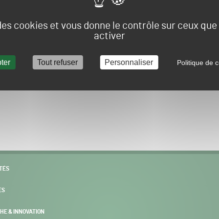
Vous allez être redirigé sur le site e-spacevert.
 des cookies et vous donne le contrôle sur ceux qu
activer
ter
Tout refuser
Personnaliser
Politique de c
POURSUIVRE VERS E-SPACEVERT BY SALONVERT
TÉS
ES
HE & INNOVATION