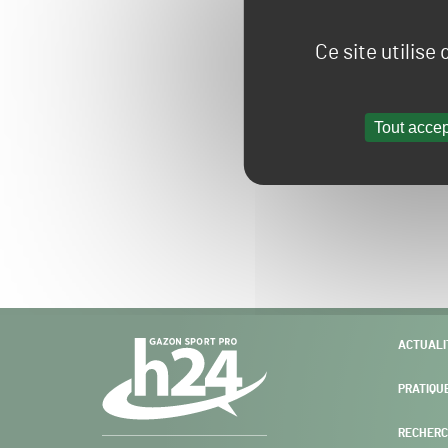
Ce site utilise
Tout accep
Navigation
ACTUALI
secondaire
PRATIQU
RECHERC
Gazon