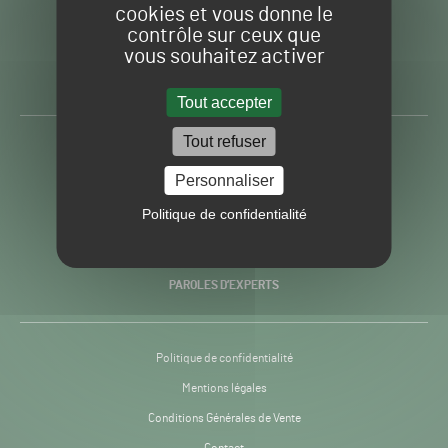
cookies et vous donne le
contrôle sur ceux que
Gazon
Toute l’info autour du
vous souhaitez activer
Sport
Gazon Sport Pro
Pro
H24
Tout accepter
-
Tout refuser
ACTUALITÉS
Personnaliser
PRATIQUES
Politique de confidentialité
RECHERCHE & INNOVATION
PAROLES D’EXPERTS
Politique de confidentialité
Mentions légales
Conditions Générales de Vente