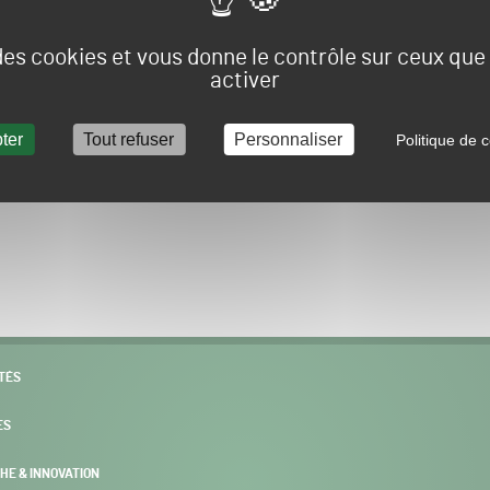
Vous allez être redirigé sur le site e-spacevert.
 des cookies et vous donne le contrôle sur ceux qu
activer
ter
Tout refuser
Personnaliser
Politique de c
POURSUIVRE VERS E-SPACEVERT BY SALONVERT
TÉS
ES
HE & INNOVATION