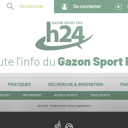
Rechercher
Se connecter
te l’info du
Gazon Sport 
PRATIQUES
RECHERCHE & INNOVATION
PAR
RUGBY
HIPPODROME
AUTRES SPORTS
TOUS SPORTS
Vous
Accueil
>
Redirection vers e-spacevert
êtes
ici :
Redirection vers e-spacevert