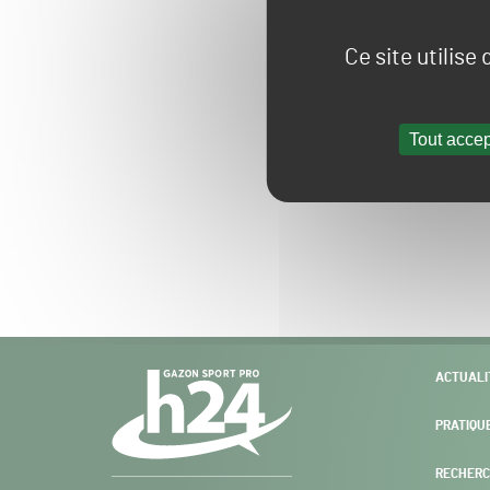
Ce site utilise
Tout accep
Navigation
ACTUALI
secondaire
PRATIQU
RECHERC
Gazon