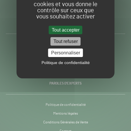
cookies et vous donne le
contrôle sur ceux que
Gazon
Toute l’info autour du
vous souhaitez activer
Sport
Gazon Sport Pro
Pro
H24
Tout accepter
-
Tout refuser
ACTUALITÉS
Personnaliser
PRATIQUES
Politique de confidentialité
RECHERCHE & INNOVATION
PAROLES D’EXPERTS
Politique de confidentialité
Mentions légales
Conditions Générales de Vente