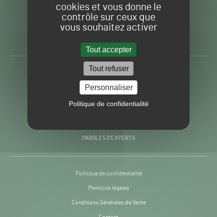
cookies et vous donne le
contrôle sur ceux que
Gazon
Toute l’info autour du
vous souhaitez activer
Sport
Gazon Sport Pro
Pro
H24
Tout accepter
-
Tout refuser
ACTUALITÉS
Personnaliser
PRATIQUES
Politique de confidentialité
RECHERCHE & INNOVATION
PAROLES D’EXPERTS
Politique de confidentialité
Mentions légales
Conditions Générales de Vente