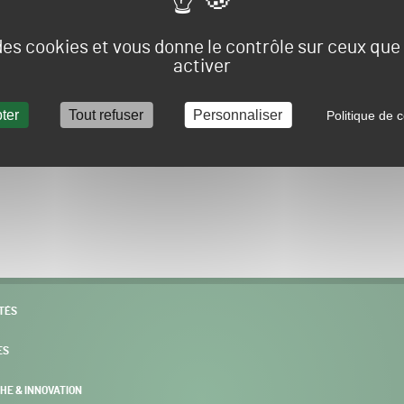
Vous allez être redirigé sur le site e-spacevert.
 des cookies et vous donne le contrôle sur ceux qu
activer
ter
Tout refuser
Personnaliser
Politique de c
POURSUIVRE VERS E-SPACEVERT BY SALONVERT
TÉS
ES
HE & INNOVATION