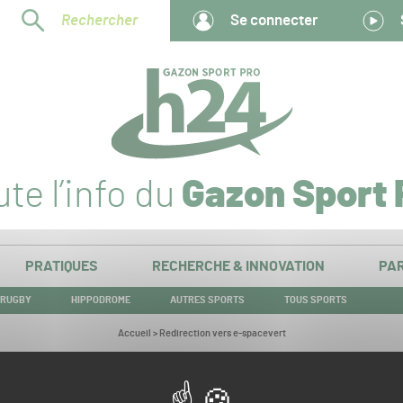
Rechercher
Se connecter
te l’info du
Gazon Sport 
PRATIQUES
RECHERCHE & INNOVATION
PAR
RUGBY
HIPPODROME
AUTRES SPORTS
TOUS SPORTS
Vous
Accueil
>
Redirection vers e-spacevert
êtes
ici :
Redirection vers e-spacevert