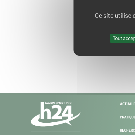
Ce site utilise
Tout accep
Navigation
ACTUALI
secondaire
PRATIQU
RECHERC
Gazon