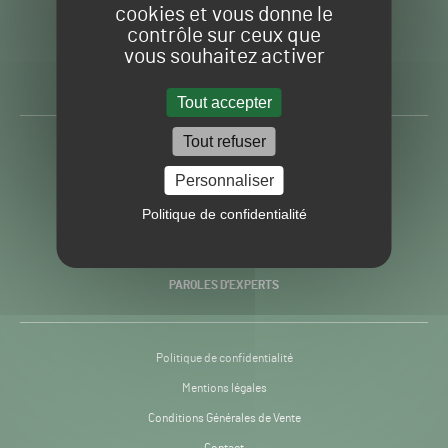
cookies et vous donne le
contrôle sur ceux que
Gazon
Toute l’info autour du
vous souhaitez activer
Sport
Gazon Sport Pro
Pro
H24
Tout accepter
-
Tout refuser
ACTUALITÉS
Personnaliser
PRATIQUES
Politique de confidentialité
RECHERCHE & INNOVATION
PAROLES D’EXPERTS
Politique de confidentialité
Mentions légales
Conditions Générales de Vente