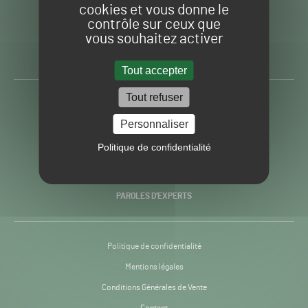
cookies et vous donne le
contrôle sur ceux que
Gazon
Toute l’info autour du
vous souhaitez activer
Sport
Gazon Sport Pro
Pro
H24
Tout accepter
-
Tout refuser
ACTUALITÉS
Personnaliser
PRATIQUES
Politique de confidentialité
RECHERCHE & INNOVATION
PAROLES D’EXPERTS
Politique de confidentialité
Mentions légales
Conditions Générales de Vente