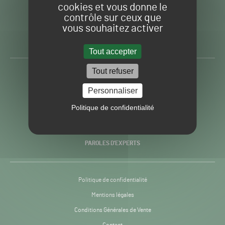
cookies et vous donne le
contrôle sur ceux que
Gazon
Toute l’info autour du
vous souhaitez activer
Sport
Gazon Sport Pro
Pro
H24
Tout accepter
-
Tout refuser
ACTUALITÉS
Personnaliser
PRATIQUES
Politique de confidentialité
RECHERCHE & INNOVATION
PAROLES D’EXPERTS
Politique de confidentialité
Mentions légales
Conditions Générales de Vente