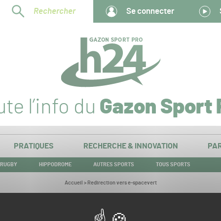
Rechercher
Se connecter
te l’info du
Gazon Sport 
PRATIQUES
RECHERCHE & INNOVATION
PAR
RUGBY
HIPPODROME
AUTRES SPORTS
TOUS SPORTS
Vous
Accueil
>
Redirection vers e-spacevert
êtes
ici :
Redirection vers e-spacevert