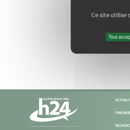
Ce site utilise
Tout accep
Navigation
ACTUALI
secondaire
PRATIQU
RECHERC
Gazon