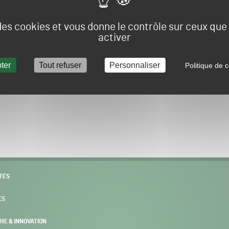
Vous allez être redirigé sur le site e-spacevert.
 des cookies et vous donne le contrôle sur ceux qu
activer
ter
Tout refuser
Personnaliser
Politique de c
POURSUIVRE VERS E-SPACEVERT BY SALONVERT
TÉS
ES
HE & INNOVATION