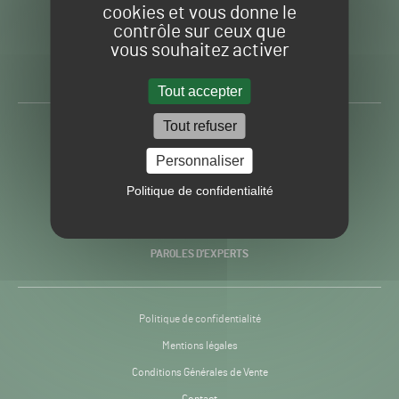
cookies et vous donne le
contrôle sur ceux que
Gazon
Toute l’info autour du
vous souhaitez activer
Sport
Gazon Sport Pro
Pro
H24
Tout accepter
-
Tout refuser
ACTUALITÉS
Personnaliser
PRATIQUES
Politique de confidentialité
RECHERCHE & INNOVATION
PAROLES D’EXPERTS
Politique de confidentialité
Mentions légales
Conditions Générales de Vente