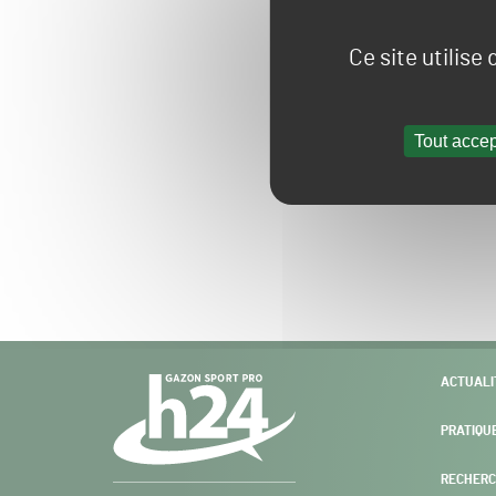
Ce site utilise
Tout accep
Navigation
ACTUALI
secondaire
PRATIQU
RECHERC
Gazon