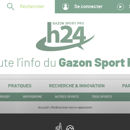
Rechercher
Se connecter
te l’info du
Gazon Sport 
PRATIQUES
RECHERCHE & INNOVATION
PAR
RUGBY
HIPPODROME
AUTRES SPORTS
TOUS SPORTS
Vous
Accueil
>
Redirection vers e-spacevert
êtes
ici :
Redirection vers e-spacevert