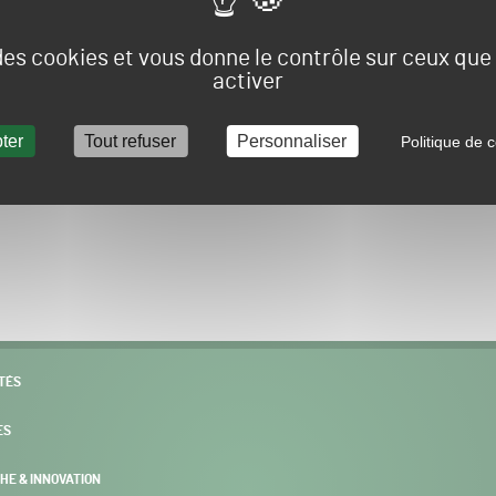
Vous allez être redirigé sur le site e-spacevert.
 des cookies et vous donne le contrôle sur ceux qu
activer
ter
Tout refuser
Personnaliser
Politique de c
POURSUIVRE VERS E-SPACEVERT BY SALONVERT
TÉS
ES
HE & INNOVATION