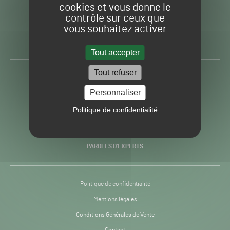
cookies et vous donne le
contrôle sur ceux que
Gazon
Toute l’info autour du
vous souhaitez activer
Sport
Gazon Sport Pro
Pro
H24
Tout accepter
-
Tout refuser
ACTUALITÉS
Personnaliser
PRATIQUES
Politique de confidentialité
RECHERCHE & INNOVATION
PAROLES D’EXPERTS
Politique de confidentialité
Mentions légales
Conditions Générales de Vente