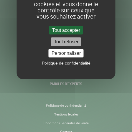
cookies et vous donne le
contrôle sur ceux que
Gazon
Toute l’info autour du
vous souhaitez activer
Sport
Gazon Sport Pro
Pro
H24
Tout accepter
-
Tout refuser
ACTUALITÉS
Personnaliser
PRATIQUES
Politique de confidentialité
RECHERCHE & INNOVATION
PAROLES D’EXPERTS
Politique de confidentialité
Mentions légales
Conditions Générales de Vente