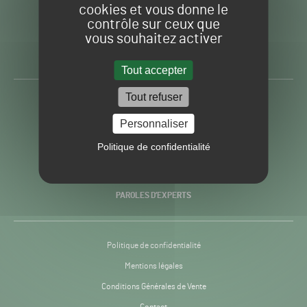
cookies et vous donne le
contrôle sur ceux que
Gazon
Toute l’info autour du
vous souhaitez activer
Sport
Gazon Sport Pro
Pro
H24
Tout accepter
-
Tout refuser
ACTUALITÉS
Personnaliser
PRATIQUES
Politique de confidentialité
RECHERCHE & INNOVATION
PAROLES D’EXPERTS
Politique de confidentialité
Mentions légales
Conditions Générales de Vente