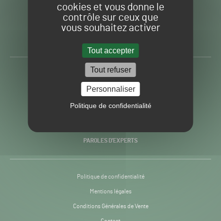
cookies et vous donne le
contrôle sur ceux que
Gazon
Toute l’info autour du
vous souhaitez activer
Sport
Gazon Sport Pro
Pro
H24
Tout accepter
-
Tout refuser
ACTUALITÉS
Personnaliser
PRATIQUES
Politique de confidentialité
RECHERCHE & INNOVATION
PAROLES D’EXPERTS
Politique de confidentialité
Mentions légales
Conditions Générales de Vente