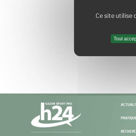
Ce site utilise
Tout accep
Navigation
ACTUALI
secondaire
PRATIQU
RECHERC
Gazon