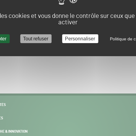
Vous allez être redirigé sur le site e-spacevert.
 des cookies et vous donne le contrôle sur ceux qu
activer
ter
Tout refuser
Personnaliser
Politique de c
POURSUIVRE VERS E-SPACEVERT BY SALONVERT
TÉS
ES
HE & INNOVATION