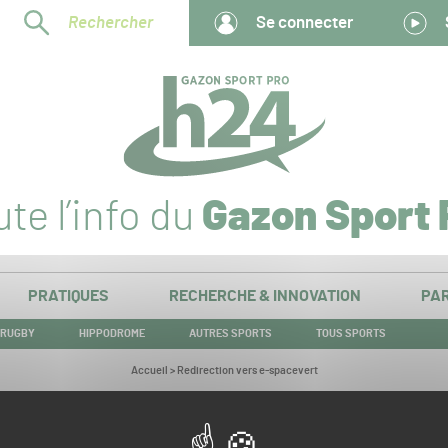
Rechercher
Se connecter
te l’info du
Gazon Sport 
PRATIQUES
RECHERCHE & INNOVATION
PAR
RUGBY
HIPPODROME
AUTRES SPORTS
TOUS SPORTS
Vous
Accueil
>
Redirection vers e-spacevert
êtes
ici :
Redirection vers e-spacevert