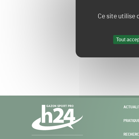
Ce site utilise
Tout accep
Navigation
ACTUALI
secondaire
PRATIQU
RECHERC
Gazon