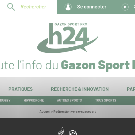
Rechercher
Se connecter
te l’info du
Gazon Sport 
PRATIQUES
RECHERCHE & INNOVATION
PAR
RUGBY
HIPPODROME
AUTRES SPORTS
TOUS SPORTS
Vous
Accueil
>
Redirection vers e-spacevert
êtes
ici :
Redirection vers e-spacevert