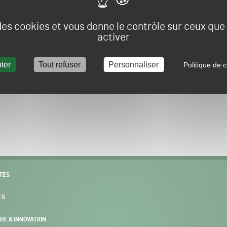
Vous allez être redirigé sur le site e-spacevert.
 des cookies et vous donne le contrôle sur ceux qu
activer
ter
Tout refuser
Personnaliser
Politique de c
POURSUIVRE VERS E-SPACEVERT BY SALONVERT
TÉS
ES
HE & INNOVATION