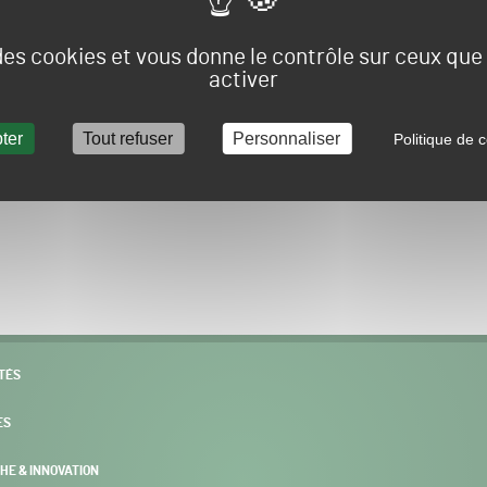
Vous allez être redirigé sur le site e-spacevert.
 des cookies et vous donne le contrôle sur ceux qu
activer
ter
Tout refuser
Personnaliser
Politique de c
POURSUIVRE VERS E-SPACEVERT BY SALONVERT
TÉS
ES
HE & INNOVATION