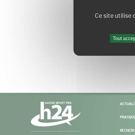
Ce site utilise
Tout accep
Navigation
ACTUALI
secondaire
PRATIQU
RECHERC
Gazon