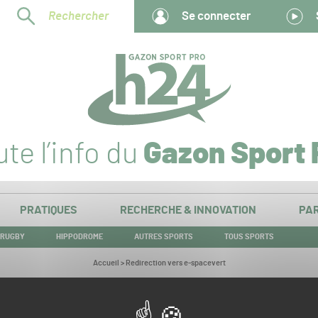
Rechercher
Se connecter
te l’info du
Gazon Sport 
PRATIQUES
RECHERCHE & INNOVATION
PAR
RUGBY
HIPPODROME
AUTRES SPORTS
TOUS SPORTS
Vous
Accueil
>
Redirection vers e-spacevert
êtes
ici :
Redirection vers e-spacevert