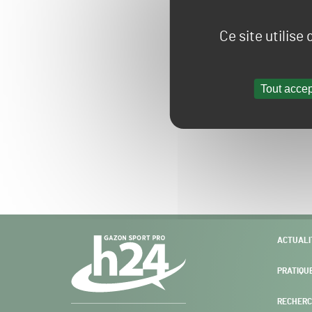
Ce site utilise
Tout accep
Navigation
ACTUALI
secondaire
PRATIQU
RECHERC
Gazon