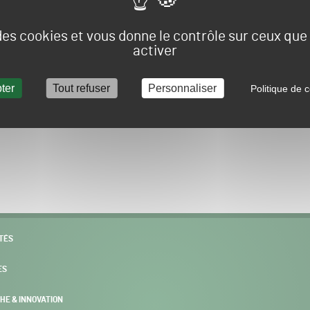
Vous allez être redirigé sur le site e-spacevert.
 des cookies et vous donne le contrôle sur ceux qu
activer
ter
Tout refuser
Personnaliser
Politique de c
POURSUIVRE VERS E-SPACEVERT BY SALONVERT
TÉS
ES
HE & INNOVATION