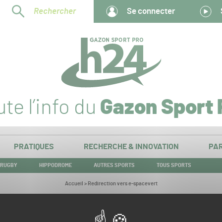
Rechercher
Se connecter
te l’info du
Gazon Sport 
PRATIQUES
RECHERCHE & INNOVATION
PAR
RUGBY
HIPPODROME
AUTRES SPORTS
TOUS SPORTS
Vous
Accueil
>
Redirection vers e-spacevert
êtes
ici :
Redirection vers e-spacevert