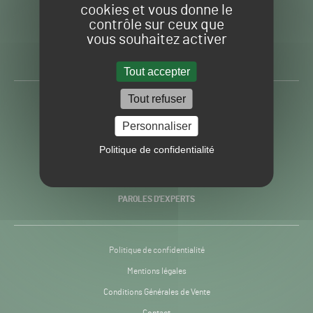
cookies et vous donne le
contrôle sur ceux que
Gazon
Toute l’info autour du
vous souhaitez activer
Sport
Gazon Sport Pro
Pro
H24
Tout accepter
-
Tout refuser
ACTUALITÉS
Personnaliser
PRATIQUES
Politique de confidentialité
RECHERCHE & INNOVATION
PAROLES D’EXPERTS
Politique de confidentialité
Mentions légales
Conditions Générales de Vente