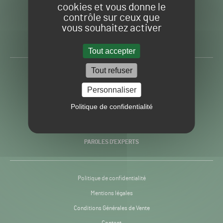
cookies et vous donne le
contrôle sur ceux que
Gazon
Toute l’info autour du
vous souhaitez activer
Sport
Gazon Sport Pro
Pro
H24
Tout accepter
-
Tout refuser
ACTUALITÉS
Personnaliser
PRATIQUES
Politique de confidentialité
RECHERCHE & INNOVATION
PAROLES D’EXPERTS
Politique de confidentialité
Mentions légales
Conditions Générales de Vente