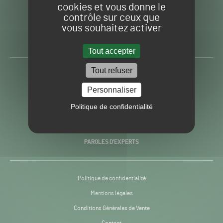
cookies et vous donne le
contrôle sur ceux que
Gazon
Toute l’info autour du
vous souhaitez activer
Sport
Gazon Sport Pro
Pro
H24
Tout accepter
-
Tout refuser
ACTUALITÉS
Personnaliser
PRATIQUES
Politique de confidentialité
RECHERCHE & INNOVATION
PAROLES D’EXPERTS
Politique de confidentialité
Mentions légales
Conditions Générales de Vente