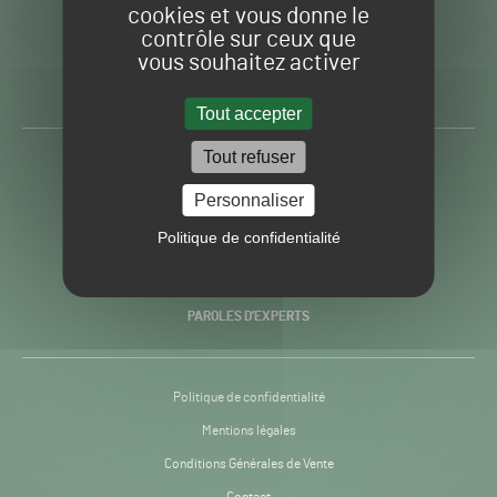
cookies et vous donne le
contrôle sur ceux que
Gazon
Toute l’info autour du
vous souhaitez activer
Sport
Gazon Sport Pro
Pro
H24
Tout accepter
-
Tout refuser
ACTUALITÉS
Personnaliser
PRATIQUES
Politique de confidentialité
RECHERCHE & INNOVATION
PAROLES D’EXPERTS
Politique de confidentialité
Mentions légales
Conditions Générales de Vente