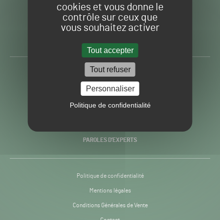
cookies et vous donne le
contrôle sur ceux que
Gazon
Toute l’info autour du
vous souhaitez activer
Sport
Gazon Sport Pro
Pro
H24
Tout accepter
-
Tout refuser
ACTUALITÉS
Personnaliser
PRATIQUES
Politique de confidentialité
RECHERCHE & INNOVATION
PAROLES D’EXPERTS
Politique de confidentialité
Mentions légales
Conditions Générales de Vente