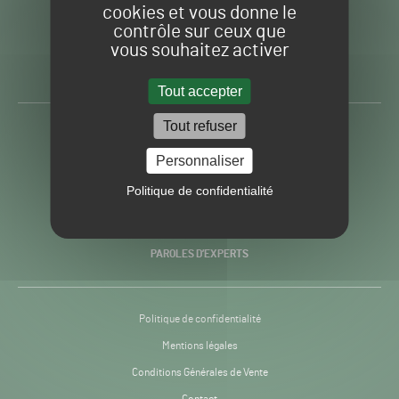
cookies et vous donne le
contrôle sur ceux que
Gazon
Toute l’info autour du
vous souhaitez activer
Sport
Gazon Sport Pro
Pro
H24
Tout accepter
-
Tout refuser
ACTUALITÉS
Personnaliser
PRATIQUES
Politique de confidentialité
RECHERCHE & INNOVATION
PAROLES D’EXPERTS
Politique de confidentialité
Mentions légales
Conditions Générales de Vente