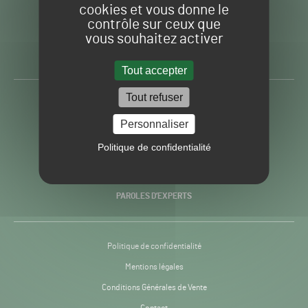
cookies et vous donne le
contrôle sur ceux que
Gazon
Toute l’info autour du
vous souhaitez activer
Sport
Gazon Sport Pro
Pro
H24
Tout accepter
-
Tout refuser
ACTUALITÉS
Personnaliser
PRATIQUES
Politique de confidentialité
RECHERCHE & INNOVATION
PAROLES D’EXPERTS
Politique de confidentialité
Mentions légales
Conditions Générales de Vente