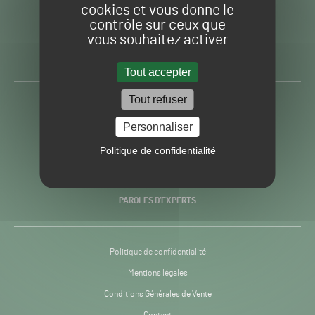
cookies et vous donne le
contrôle sur ceux que
Gazon
Toute l’info autour du
vous souhaitez activer
Sport
Gazon Sport Pro
Pro
H24
Tout accepter
-
Tout refuser
ACTUALITÉS
Personnaliser
PRATIQUES
Politique de confidentialité
RECHERCHE & INNOVATION
PAROLES D’EXPERTS
Politique de confidentialité
Mentions légales
Conditions Générales de Vente