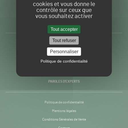
cookies et vous donne le
contrôle sur ceux que
Gazon
Toute l’info autour du
vous souhaitez activer
Sport
Gazon Sport Pro
Pro
H24
Tout accepter
-
Tout refuser
ACTUALITÉS
Personnaliser
PRATIQUES
Politique de confidentialité
RECHERCHE & INNOVATION
PAROLES D’EXPERTS
Politique de confidentialité
Mentions légales
Conditions Générales de Vente