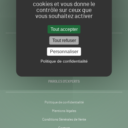
cookies et vous donne le
contrôle sur ceux que
Gazon
Toute l’info autour du
vous souhaitez activer
Sport
Gazon Sport Pro
Pro
H24
Tout accepter
-
Tout refuser
ACTUALITÉS
Personnaliser
PRATIQUES
Politique de confidentialité
RECHERCHE & INNOVATION
PAROLES D’EXPERTS
Politique de confidentialité
Mentions légales
Conditions Générales de Vente