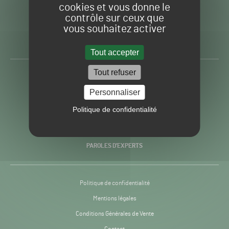
cookies et vous donne le
contrôle sur ceux que
Gazon
Toute l’info autour du
vous souhaitez activer
Sport
Gazon Sport Pro
Pro
H24
Tout accepter
-
Tout refuser
ACTUALITÉS
Personnaliser
PRATIQUES
Politique de confidentialité
RECHERCHE & INNOVATION
PAROLES D’EXPERTS
Politique de confidentialité
Mentions légales
Conditions Générales de Vente