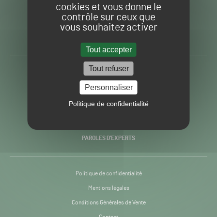
cookies et vous donne le
contrôle sur ceux que
Gazon
Toute l’info autour du
vous souhaitez activer
Sport
Gazon Sport Pro
Pro
H24
Tout accepter
-
Tout refuser
ACTUALITÉS
Personnaliser
PRATIQUES
Politique de confidentialité
RECHERCHE & INNOVATION
PAROLES D’EXPERTS
Politique de confidentialité
Mentions légales
Conditions Générales de Vente