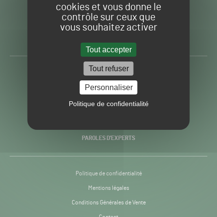
cookies et vous donne le
contrôle sur ceux que
Gazon
Toute l’info autour du
vous souhaitez activer
Sport
Gazon Sport Pro
Pro
H24
Tout accepter
-
Tout refuser
ACTUALITÉS
Personnaliser
PRATIQUES
Politique de confidentialité
RECHERCHE & INNOVATION
PAROLES D’EXPERTS
Politique de confidentialité
Mentions légales
Conditions Générales de Vente