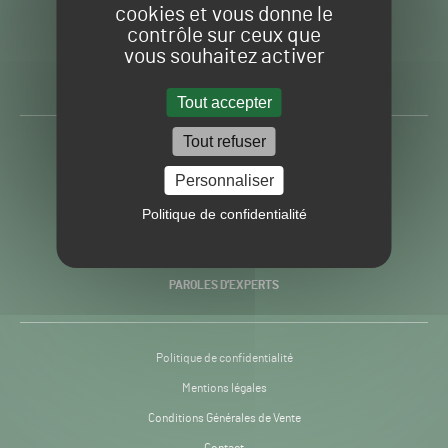
cookies et vous donne le
contrôle sur ceux que
Gazon
Toute l’info autour du
vous souhaitez activer
Sport
Gazon Sport Pro
Pro
H24
Tout accepter
-
Tout refuser
ACTUALITÉS
Personnaliser
PRATIQUES
Politique de confidentialité
RECHERCHE & INNOVATION
PAROLES D’EXPERTS
Politique de confidentialité
Mentions légales
Conditions Générales de Vente