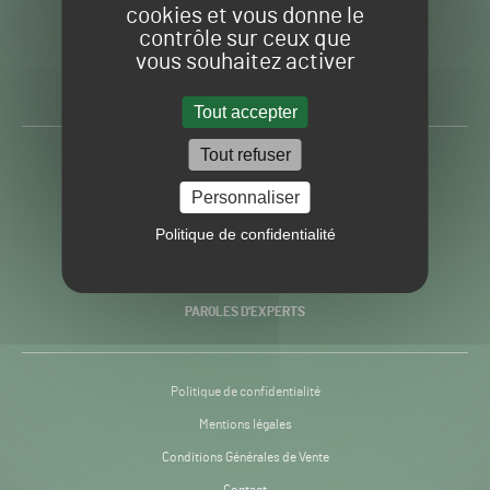
cookies et vous donne le
contrôle sur ceux que
Gazon
Toute l’info autour du
vous souhaitez activer
Sport
Gazon Sport Pro
Pro
H24
Tout accepter
-
Tout refuser
ACTUALITÉS
Personnaliser
PRATIQUES
Politique de confidentialité
RECHERCHE & INNOVATION
PAROLES D’EXPERTS
Politique de confidentialité
Mentions légales
Conditions Générales de Vente