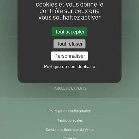
cookies et vous donne le
contrôle sur ceux que
Gazon
Toute l’info autour du
vous souhaitez activer
Sport
Gazon Sport Pro
Pro
H24
Tout accepter
-
Tout refuser
ACTUALITÉS
Personnaliser
PRATIQUES
Politique de confidentialité
RECHERCHE & INNOVATION
PAROLES D’EXPERTS
Politique de confidentialité
Mentions légales
Conditions Générales de Vente