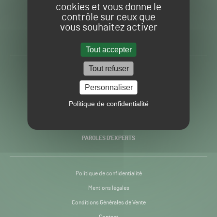
cookies et vous donne le
contrôle sur ceux que
Gazon
Toute l’info autour du
vous souhaitez activer
Sport
Gazon Sport Pro
Pro
H24
Tout accepter
-
Tout refuser
ACTUALITÉS
Personnaliser
PRATIQUES
Politique de confidentialité
RECHERCHE & INNOVATION
PAROLES D’EXPERTS
Politique de confidentialité
Mentions légales
Conditions Générales de Vente