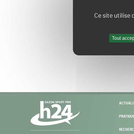
Ce site utilise
Tout accep
Navigation
ACTUALI
secondaire
PRATIQU
RECHERC
Gazon