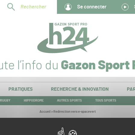
Rechercher
Se connecter
te l’info du
Gazon Sport 
PRATIQUES
RECHERCHE & INNOVATION
PAR
RUGBY
HIPPODROME
AUTRES SPORTS
TOUS SPORTS
Vous
Accueil
>
Redirection vers e-spacevert
êtes
ici :
Redirection vers e-spacevert