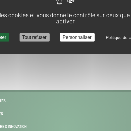
Vous allez être redirigé sur le site e-spacevert.
 des cookies et vous donne le contrôle sur ceux qu
activer
ter
Tout refuser
Personnaliser
Politique de c
POURSUIVRE VERS E-SPACEVERT BY SALONVERT
TÉS
ES
HE & INNOVATION