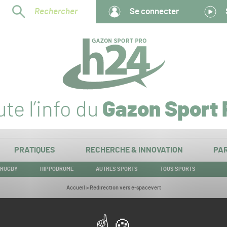
Rechercher
Se connecter
te l’info du
Gazon Sport 
PRATIQUES
RECHERCHE & INNOVATION
PAR
RUGBY
HIPPODROME
AUTRES SPORTS
TOUS SPORTS
Vous
Accueil
>
Redirection vers e-spacevert
êtes
ici :
Redirection vers e-spacevert