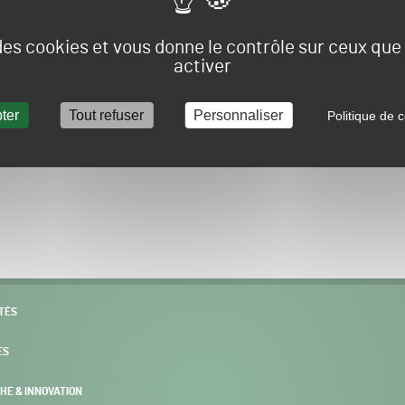
Vous allez être redirigé sur le site e-spacevert.
 des cookies et vous donne le contrôle sur ceux qu
activer
ter
Tout refuser
Personnaliser
Politique de c
POURSUIVRE VERS E-SPACEVERT BY SALONVERT
TÉS
ES
HE & INNOVATION