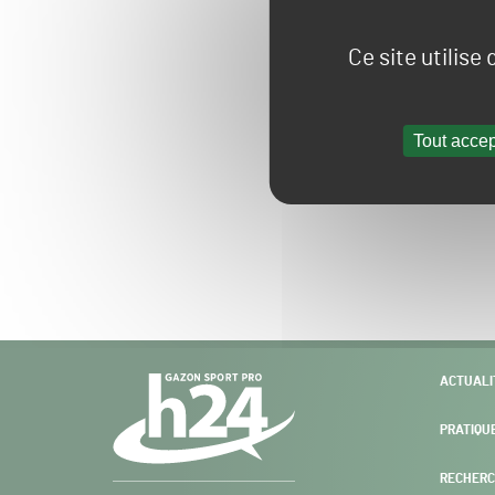
Ce site utilise
Tout accep
Navigation
ACTUALI
secondaire
PRATIQU
RECHERC
Gazon