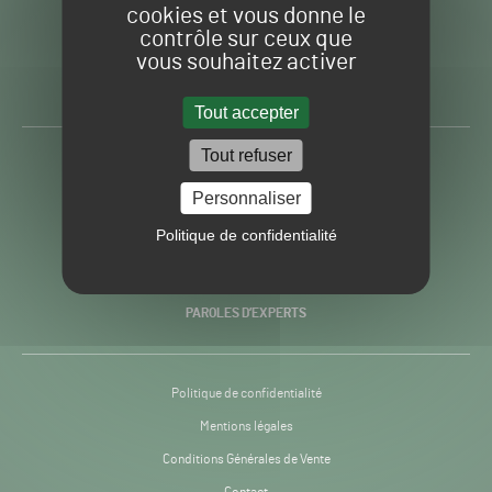
cookies et vous donne le
contrôle sur ceux que
Gazon
Toute l’info autour du
vous souhaitez activer
Sport
Gazon Sport Pro
Pro
H24
Tout accepter
-
Tout refuser
ACTUALITÉS
Personnaliser
PRATIQUES
Politique de confidentialité
RECHERCHE & INNOVATION
PAROLES D’EXPERTS
Politique de confidentialité
Mentions légales
Conditions Générales de Vente