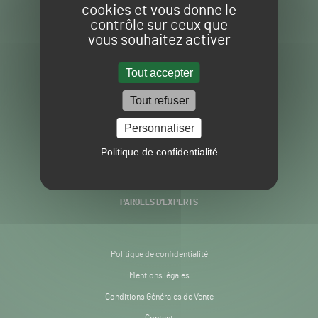
cookies et vous donne le
contrôle sur ceux que
Gazon
Toute l’info autour du
vous souhaitez activer
Sport
Gazon Sport Pro
Pro
H24
Tout accepter
-
Tout refuser
ACTUALITÉS
Personnaliser
PRATIQUES
Politique de confidentialité
RECHERCHE & INNOVATION
PAROLES D’EXPERTS
Politique de confidentialité
Mentions légales
Conditions Générales de Vente