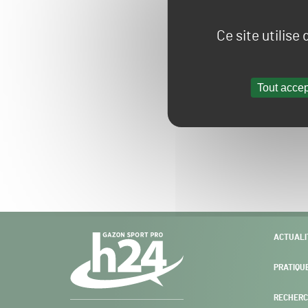
Ce site utilise
Tout accep
Navigation
ACTUALI
secondaire
PRATIQU
RECHERC
Gazon