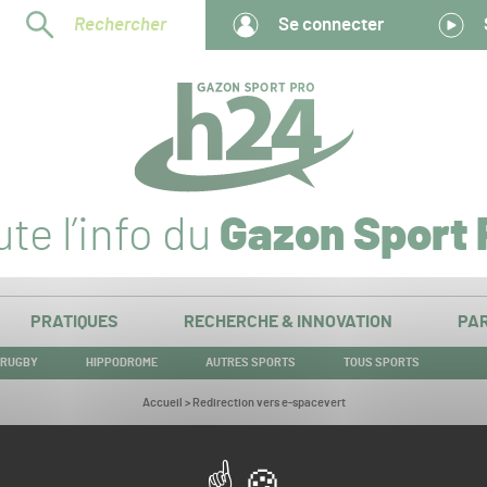
Rechercher
Se connecter
te l’info du
Gazon Sport 
PRATIQUES
RECHERCHE & INNOVATION
PAR
RUGBY
HIPPODROME
AUTRES SPORTS
TOUS SPORTS
Vous
Accueil
>
Redirection vers e-spacevert
êtes
ici :
Redirection vers e-spacevert