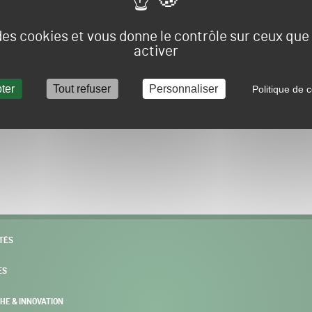
Vous allez être redirigé sur le site e-spacevert.
 des cookies et vous donne le contrôle sur ceux qu
activer
ter
Tout refuser
Personnaliser
Politique de c
POURSUIVRE VERS E-SPACEVERT BY SALONVERT
TÉS
ES
HE & INNOVATION