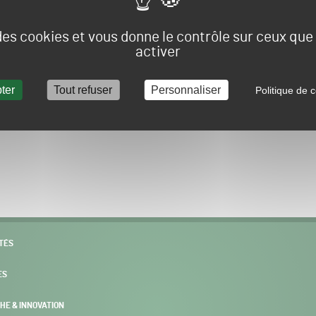
Vous allez être redirigé sur le site e-spacevert.
 des cookies et vous donne le contrôle sur ceux qu
activer
ter
Tout refuser
Personnaliser
Politique de c
POURSUIVRE VERS E-SPACEVERT BY SALONVERT
TÉS
ES
HE & INNOVATION