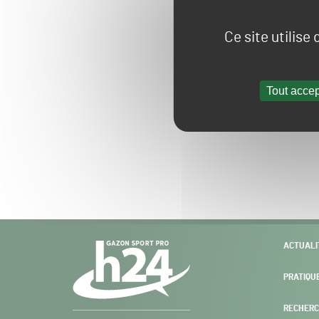
Ce site utilise
Tout accep
Navigation
ACTUALI
secondaire
PRATIQU
RECHERC
Gazon