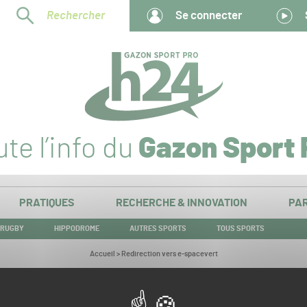
Rechercher
Se connecter
te l’info du
Gazon Sport 
PRATIQUES
RECHERCHE & INNOVATION
PAR
RUGBY
HIPPODROME
AUTRES SPORTS
TOUS SPORTS
Vous
Accueil
>
Redirection vers e-spacevert
êtes
ici :
Redirection vers e-spacevert