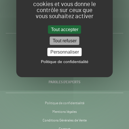
cookies et vous donne le
contrôle sur ceux que
Gazon
Toute l’info autour du
vous souhaitez activer
Sport
Gazon Sport Pro
Pro
H24
Tout accepter
-
Tout refuser
ACTUALITÉS
Personnaliser
PRATIQUES
Politique de confidentialité
RECHERCHE & INNOVATION
PAROLES D’EXPERTS
Politique de confidentialité
Mentions légales
Conditions Générales de Vente