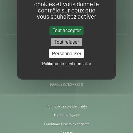
cookies et vous donne le
contrôle sur ceux que
Gazon
Toute l’info autour du
vous souhaitez activer
Sport
Gazon Sport Pro
Pro
H24
Tout accepter
-
Tout refuser
ACTUALITÉS
Personnaliser
PRATIQUES
Politique de confidentialité
RECHERCHE & INNOVATION
PAROLES D’EXPERTS
Politique de confidentialité
Mentions légales
Conditions Générales de Vente